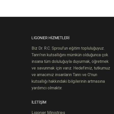
LIGONIER HİZMETLERİ
Biz Dr. R.C.
S
pro
ul’un
eğitim topluluğuyuz.
Tanrı’nın kutsallığını mümkün olduğunca çok
ins
ana
tüm doluluğuyla duyurmak, öğretmek
ve savunmak için varız. Hedefimiz, tutkumuz
ve amacımız insanların Tanrı ve O’nun
kutsallığı hakkındaki bilgilerinin artmasına
yardımcı olmaktır.
İLETİŞİM
Ligonier Ministries