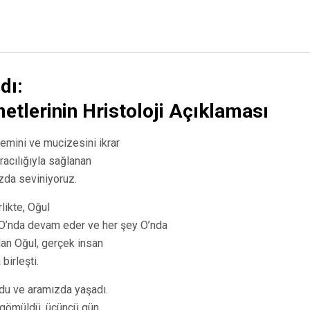
dı:
etlerinin Hristoloji Açıklaması
emini ve mucizesini ikrar
acılığıyla sağlanan
da seviniyoruz.
likte, Oğul
y O’nda devam eder ve her şey O’nda
olan Oğul, gerçek insan
 birleşti.
u ve aramızda yaşadı.
e gömüldü, üçüncü gün