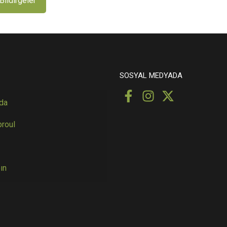
Bildirgeler
SOSYAL MEDYADA
da
proul
ın