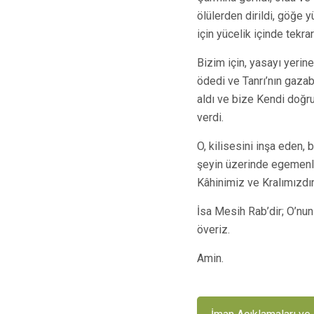
ölülerden dirildi, göğe 
için yücelik içinde tekra
Bizim için, yasayı yerine
ödedi ve Tanrı’nın gazabın
aldı ve bize Kendi doğru
verdi.
O, kilisesini inşa eden, 
şeyin üzerinde egemenl
Kâhinimiz ve Kralımızdır
İsa Mesih Rab’dir; O’nu
överiz.
Amin.