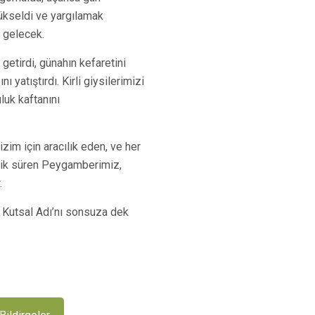
yükseldi ve yargılamak
r gelecek.
 getirdi, günahın kefaretini
ı yatıştırdı. Kirli giysilerimizi
luk kaftanını
bizim için aracılık eden, ve her
ik süren Peygamberimiz,
.
n Kutsal Adı’nı sonsuza dek