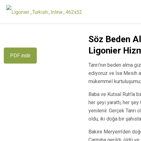
Söz Beden Al
Ligonier Hizm
PDF indir
Tanrı’nın beden alma giz
ediyoruz ve İsa Mesih ar
mükemmel kurtuluşumuz
Baba ve Kutsal Ruh’la bir
her şeyi yarattı, her şe
yenilenir. Gerçek Tanrı 
oldu, iki doğa bir şahısta
Bakire Meryem’den doğd
Çarmıha gerildi, öldü v