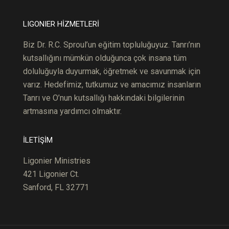
LIGONIER HİZMETLERİ
Biz Dr. R.C.
S
pro
ul’un
eğitim topluluğuyuz. Tanrı’nın
kutsallığını mümkün olduğunca çok ins
ana
tüm
doluluğuyla duyurmak, öğretmek ve savunmak için
varız. Hedefimiz, tutkumuz ve amacımız insanların
Tanrı ve O’nun kutsallığı hakkındaki bilgilerinin
artmasına yardımcı olmaktır.
İLETİŞİM
Ligonier Ministries
421 Ligonier Ct.
Sanford, FL 32771