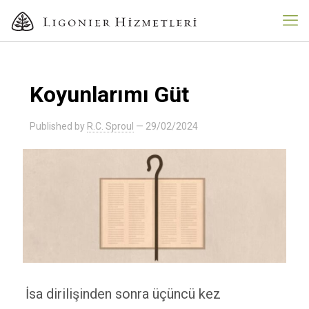
Koyunlarımı Güt
Published by
R.C. Sproul
—
29/02/2024
İsa dirilişinden sonra üçüncü kez