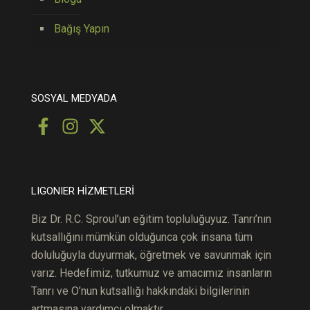
Bağış Yapın
SOSYAL MEDYADA
LIGONIER HİZMETLERİ
Biz Dr. R.C.
S
pro
ul’un
eğitim topluluğuyuz. Tanrı’nın
kutsallığını mümkün olduğunca çok ins
ana
tüm
doluluğuyla duyurmak, öğretmek ve savunmak için
varız. Hedefimiz, tutkumuz ve amacımız insanların
Tanrı ve O’nun kutsallığı hakkındaki bilgilerinin
artmasına yardımcı olmaktır.