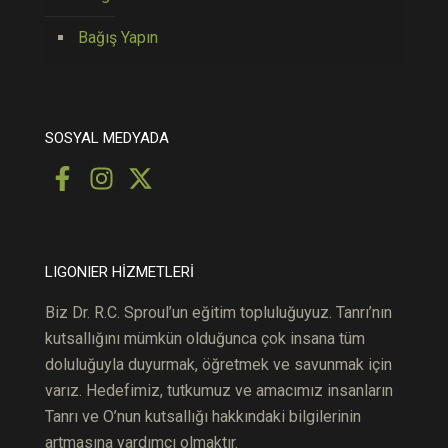
Bağış Yapın
SOSYAL MEDYADA
LIGONIER HİZMETLERİ
Biz Dr. R.C.
S
pro
ul’un
eğitim topluluğuyuz. Tanrı’nın
kutsallığını mümkün olduğunca çok ins
ana
tüm
doluluğuyla duyurmak, öğretmek ve savunmak için
varız. Hedefimiz, tutkumuz ve amacımız insanların
Tanrı ve O’nun kutsallığı hakkındaki bilgilerinin
artmasına yardımcı olmaktır.