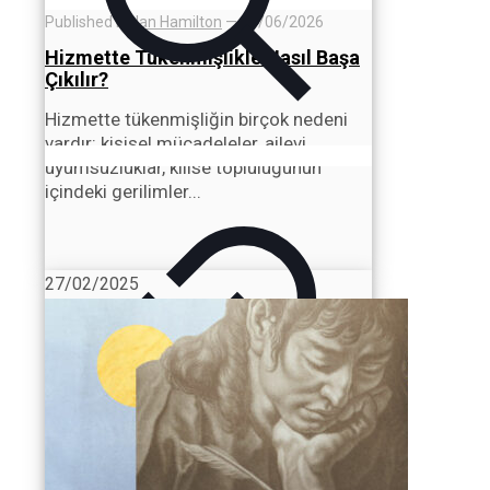
Published by
Ian Hamilton
—
05/06/2026
Hizmette Tükenmişlikle Nasıl Başa
Çıkılır?
Hizmette tükenmişliğin birçok nedeni
vardır: kişisel mücadeleler, ailevi
uyumsuzluklar, kilise topluluğunun
içindeki gerilimler...
27/02/2025