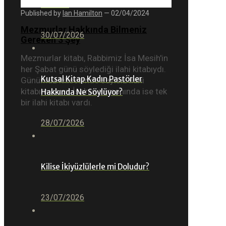
Sevdi Ki
Published by
Ian Hamilton
—
02/04/2024
Mezmurlar Hakkında Bilmeniz
30/07/2026
Gereken 3 Şey
Mezmurlar kitabı, Rabbimiz İsa Mesih'in
her Şabat günü söylediği ilahi kitabıydı.
Kutsal Kitap Kadın Pastörler
Günümüz kilisesinde sayısız ilahi
kitabımız var; İsa'nın zamanında ise tek
Hakkında Ne Söylüyor?
bir ilahi kitabı vardı.
28/07/2026
Kilise İkiyüzlülerle mi Doludur?
23/07/2026