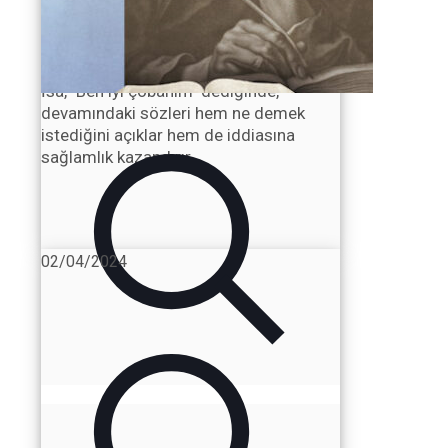
Published by
Ian Hamilton
—
22/07/2025
İsa Nasıl İyi Çobandır?
İsa, "Ben iyi çobanım" dediğinde,
devamındaki sözleri hem ne demek
istediğini açıklar hem de iddiasına
sağlamlık kazandırır.
02/04/2024