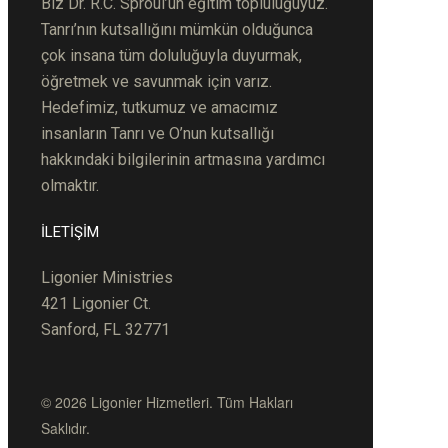
Biz Dr. R.C.
S
pro
ul’un
eğitim topluluğuyuz.
Tanrı’nın kutsallığını mümkün olduğunca
çok ins
ana
tüm doluluğuyla duyurmak,
öğretmek ve savunmak için varız.
Hedefimiz, tutkumuz ve amacımız
insanların Tanrı ve O’nun kutsallığı
hakkındaki bilgilerinin artmasına yardımcı
olmaktır.
İLETİŞİM
Ligonier Ministries
421 Ligonier Ct.
Sanford, FL 32771
© 2026 Ligonier Hizmetleri. Tüm Hakları
Saklıdır.