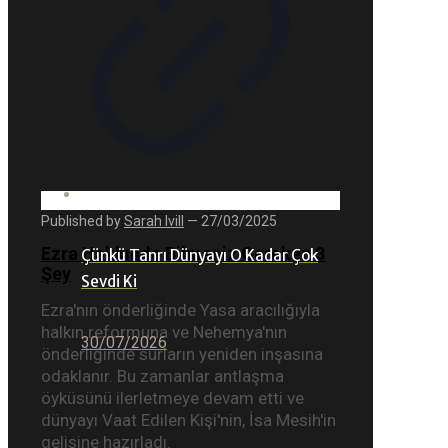
Published by
Sarah Ivill
—
27/03/2025
Ezra Hakkında Bilmeniz Gereken 3
Çünkü Tanrı Dünyayı O Kadar Çok
Şey
Sevdi Ki
Ezra'nın önderliğinde Yasa aracılığıyla
halkın reformuna ve Nehemya'nın
30/07/2026
önderliğinde surların yeniden inşasına
odaklanır. Bu zamanlar antlaşma
öyküsünü ilerletmeye devam etti ve
dünyayı Vaat Edilen Kişi'nin, İsa Mesih'in
gelişine hazırladı.