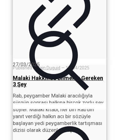
27/03/2025
Published by
Iain Duguid
—
17/04/2025
Malaki Hakkında Bilmeniz Gereken
3 Şey
Rab, peygamber Malaki aracılığıyla
sürgün sonrası halkına birçok zorlu şey
söyler. Malaki kitabı, her biri Rab'bin
yanıt verdiği halkın acı bir sözüyle
başlayan yedi peygamberlik tartışması
dizisi olarak düzenlenmiştir.