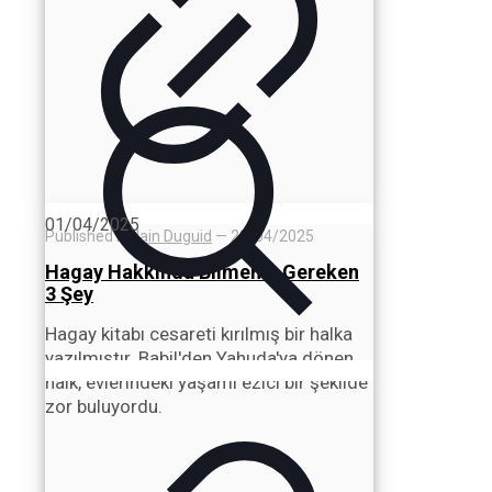
01/04/2025
Published by
Iain Duguid
—
22/04/2025
Hagay Hakkında Bilmeniz Gereken
3 Şey
Hagay kitabı cesareti kırılmış bir halka
yazılmıştır. Babil'den Yahuda'ya dönen
halk, evlerindeki yaşamı ezici bir şekilde
zor buluyordu.