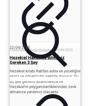
22/04/2025
Published by
Justin Estrada
—
29/04/2025
Hezekiel Hakkında Bilmeniz
Gereken 3 Şey
Hezekiel kitabı Rab'bin adını ve yüceliğini
eşsiz ve öğretici bir şekilde duyurur. Şu
üç şey gerilimi azaltmanıza ve
Hezekiel'in peygamberliklerinden zevk
almanıza yardımcı olacaktır.