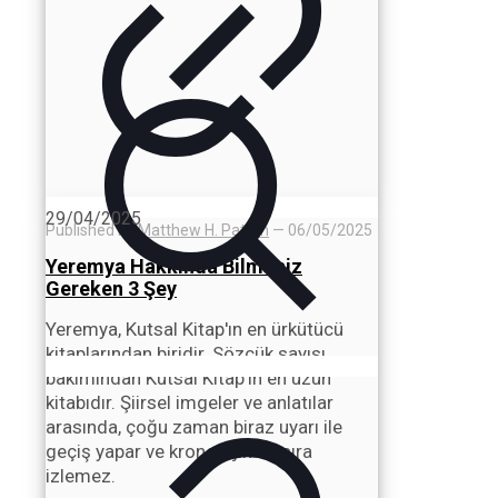
29/04/2025
Published by
Matthew H. Patton
—
06/05/2025
Yeremya Hakkında Bilmeniz
Gereken 3 Şey
Yeremya, Kutsal Kitap'ın en ürkütücü
kitaplarından biridir. Sözcük sayısı
bakımından Kutsal Kitap'ın en uzun
kitabıdır. Şiirsel imgeler ve anlatılar
arasında, çoğu zaman biraz uyarı ile
geçiş yapar ve kronolojik bir sıra
izlemez.