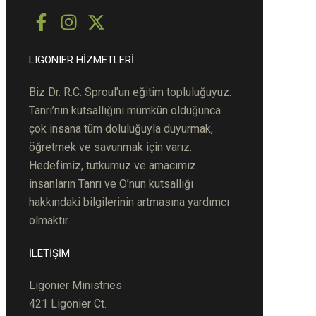
LIGONIER HİZMETLERİ
Biz Dr. R.C.
S
pro
ul’un
eğitim topluluğuyuz.
Tanrı’nın kutsallığını mümkün olduğunca
çok ins
ana
tüm doluluğuyla duyurmak,
öğretmek ve savunmak için varız.
Hedefimiz, tutkumuz ve amacımız
insanların Tanrı ve O’nun kutsallığı
hakkındaki bilgilerinin artmasına yardımcı
olmaktır.
İLETİŞİM
Ligonier Ministries
421 Ligonier Ct.