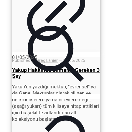
01/05/2025
Published by
Greg Lanier
—
08/05/2025
Yakup Hakkında Bilmeniz Gereken 3
Şey
Yakup'un yazdığı mektup, "evrensel" ya
da Genel Mektuplar olarak bilinen ve
belirli kiliselere ya da bireylere değil,
(aşağı yukarı) tüm kiliseye hitap ettikleri
için bu şekilde adlandırılan alt
koleksiyonu başlatır.