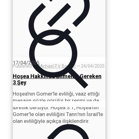
17/04/2025
Published by
Michael P.V. Barrett
—
24/04/2025
Hoşea Hakkında Bilmeniz Gereken
3 Şey
Hoşea'nın Gomer'le evliliği, vaaz ettiği
mesajın gözle görülür bir resmi ya da
ibretlik dersiydi. Hoşea 3:1, Hoşea'nın
Gomer'le olan evliliğini Tanrı'nın İsrail'le
olan evliliğiyle açıkça ilişkilendirir.